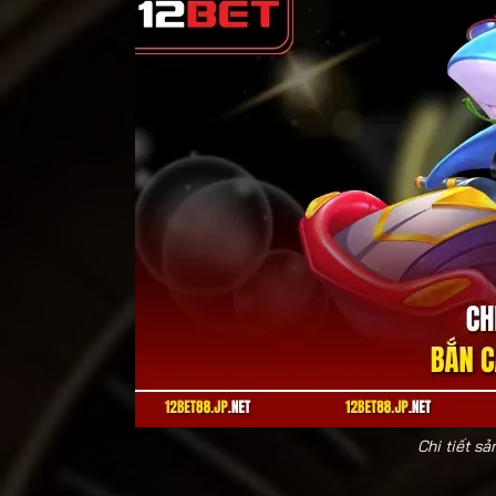
Chi tiết s