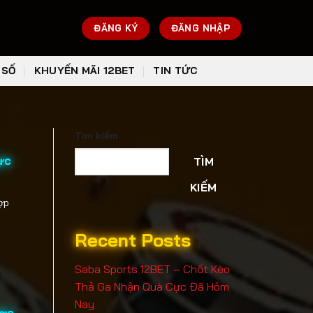
ĐĂNG KÝ
ĐĂNG NHẬP
 SỐ
KHUYẾN MÃI 12BET
TIN TỨC
Tìm kiếm
ực
TÌM
KIẾM
ợp
Recent Posts
Saba Sports 12BET – Chốt Kèo
Thả Ga Nhận Quà Cực Đã Hôm
Nay
ược