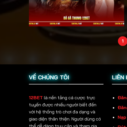
1
VỀ CHÚNG TÔI
LIÊN
12BET
là nền tảng cá cược trực
Đăn
tuyến được nhiều người biết đến
Đăn
với hệ thống trò chơi đa dạng và
Nạp
giao diện thân thiện. Người dùng có
thể dễ dàng truy cập và tham gia
Rút