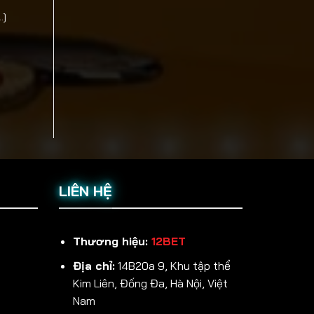
.]
LIÊN HỆ
Thương hiệu:
12BET
Địa chỉ:
14B20a 9, Khu tập thể
Kim Liên, Đống Đa, Hà Nội, Việt
Nam