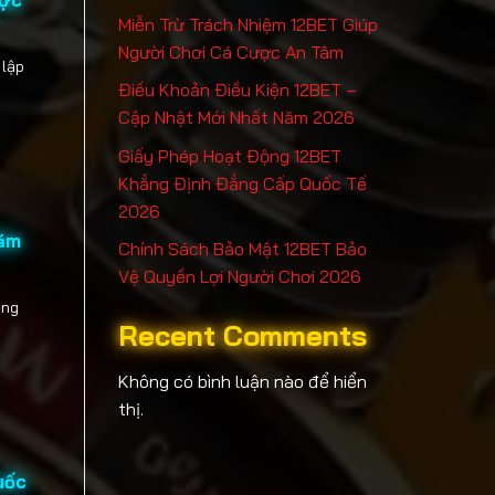
Miễn Trừ Trách Nhiệm 12BET Giúp
Người Chơi Cá Cược An Tâm
 lập
Điều Khoản Điều Kiện 12BET –
Cập Nhật Mới Nhất Năm 2026
Giấy Phép Hoạt Động 12BET
Khẳng Định Đẳng Cấp Quốc Tế
2026
Năm
Chính Sách Bảo Mật 12BET Bảo
Vệ Quyền Lợi Người Chơi 2026
ông
Recent Comments
Không có bình luận nào để hiển
thị.
uốc