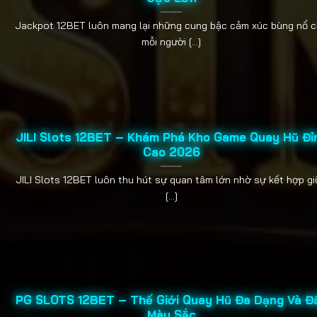
Jackpot 12BET luôn mang lại những cung bậc cảm xúc bùng nổ 
mỗi người [...]
JILI Slots 12BET – Khám Phá Kho Game Quay Hũ Đỉ
Cao 2026
JILI Slots 12BET luôn thu hút sự quan tâm lớn nhờ sự kết hợp g
[...]
PG SLOTS 12BET – Thế Giới Quay Hũ Đa Dạng Và Đ
Màu Sắc