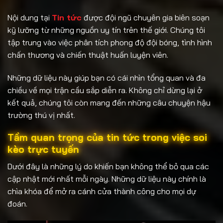
Nội dung tại
Tin tức
được đội ngũ chuyên gia biên soạn
kỹ lưỡng từ những nguồn uy tín trên thế giới. Chúng tôi
tập trung vào việc phân tích phong độ đội bóng, tình hình
chấn thương và chiến thuật huấn luyện viên.
Những dữ liệu này giúp bạn có cái nhìn tổng quan và đa
chiều về mọi trận cầu sắp diễn ra. Không chỉ dừng lại ở
kết quả, chúng tôi còn mang đến những câu chuyện hậu
trường thú vị nhất.
Tầm quan trọng của tin tức trong việc soi
kèo trực tuyến
Dưới đây là những lý do khiến bạn không thể bỏ qua các
cập nhật mới nhất mỗi ngày. Những dữ liệu này chính là
chìa khóa để mở ra cánh cửa thành công cho mọi dự
đoán.