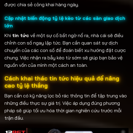
được chia sẻ công khai hàng ngày.
Cập nhật biến động tỷ lệ kèo từ các sàn giao dịch
lớn
Khi
tin tức
về một sự cố bất ngờ nổ ra, nhà cái sẽ điều
chỉnh con số ngay lập tức. Bạn cần quan sát sự dịch
chuyển của các con số để đoán biết xu hướng đặt cược
chung. Việc nhận ra bẫy kèo từ sớm sẽ giúp bạn bảo vệ
nguồn vốn của mình một cách an toàn.
Cách khai thác tin tức hiệu quả để nâng
cao tỷ lệ thắng
Bạn cần có kỹ năng lọc bỏ rác thông tin để tập trung vào
những điều thực sự giá trị. Việc áp dụng đúng phương
pháp sẽ giúp tối ưu hóa thời gian nghiên cứu trước mỗi
trận đấu.