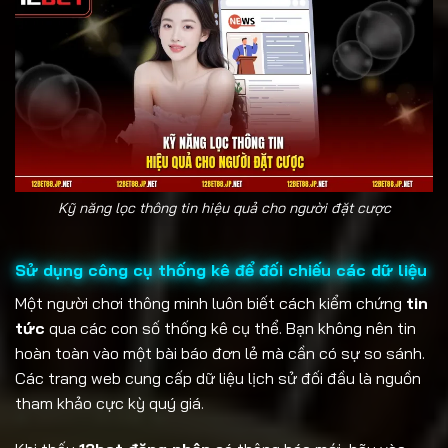
Kỹ năng lọc thông tin hiệu quả cho người đặt cược
Sử dụng công cụ thống kê để đối chiếu các dữ liệu
Một người chơi thông minh luôn biết cách kiểm chứng
tin
tức
qua các con số thống kê cụ thể. Bạn không nên tin
hoàn toàn vào một bài báo đơn lẻ mà cần có sự so sánh.
Các trang web cung cấp dữ liệu lịch sử đối đầu là nguồn
tham khảo cực kỳ quý giá.