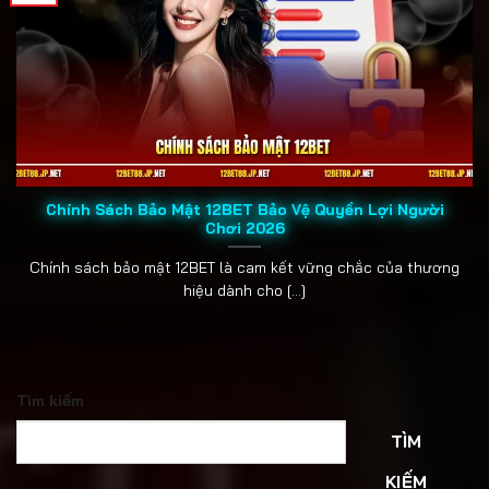
Chính Sách Bảo Mật 12BET Bảo Vệ Quyền Lợi Người
Chơi 2026
Chính sách bảo mật 12BET là cam kết vững chắc của thương
hiệu dành cho [...]
Tìm kiếm
TÌM
KIẾM