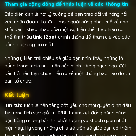
Tham gia cộng đồng để thảo luận về các thông tin
Các diễn đàn là nơi lý tưởng để bạn trao đổi về nóng hổi
vừa nhận được. Tại đây, mọi người cùng nhau mổ xẻ các
khía cạnh khác nhau của một sự kiện thể thao. Bạn có
thể tìm thấy
link 12bet
chính thống để tham gia vào các
sảnh cược uy tín nhất.
Những ý kiến trái chiều sẽ giúp bạn nhìn thấy những lỗ
hổng trong logic suy luận của mình. Đừng ngần ngại đặt
câu hỏi nếu bạn chưa hiểu rõ về một thông báo nào đó từ
ban tổ chức.
Kết luận
Tin tức
luôn là nền tảng cốt yếu cho mọi quyết định đầu
tư trong lĩnh vực giải trí. 12BET cam kết đồng hành cùng
bạn bằng những bản tin chất lượng và khách quan nhất
hiện nay. Hy vọng những chia sẻ trên sẽ giúp bạn có thêm
tự tin khi tham gia soi kèo bóng đá. Chúc bạn luôn sáng